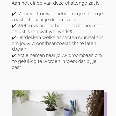
Aan het einde van deze challenge zal je:
✔️
Meer vertrouwen
hebben
in jezelf en je
zoektocht n
aar je droombaan
✔️
Weten waardoor het je eerder
nog niet
gelukt is (en wat wél werkt!)
✔️
Ontdekken wel
ke aspecten cruciaal zijn
om jouw droomb
aanzoektocht te laten
slagen
✔️
Actie
ne
men naar jouw droombaan om
zo gelukkig te worden in werk dat bij je
past