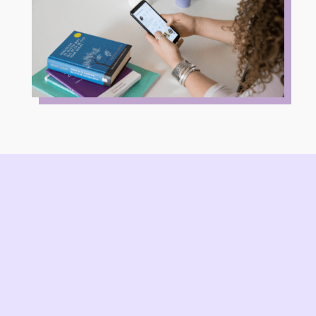
” Je bent slechts
één keuze
verwijderd van een
compleet ander
leven “