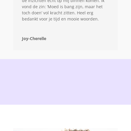
de inzichten echt op mij binnen komen. Ik
vond de zin: ‘Moed is bang zijn, maar het
toch doen’ vol kracht zitten. Heel erg
bedankt voor je tijd en mooie woorden.
Joy-Cherelle
“If it makes you
happy, do it!”