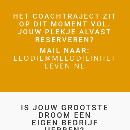
HET COACHTRAJECT ZIT
OP DIT MOMENT VOL.
JOUW PLEKJE ALVAST
RESERVEREN?
MAIL NAAR:
ELODIE@MELODIEINHET
LEVEN.NL
IS JOUW GROOTSTE
DROOM EEN
EIGEN BEDRIJF