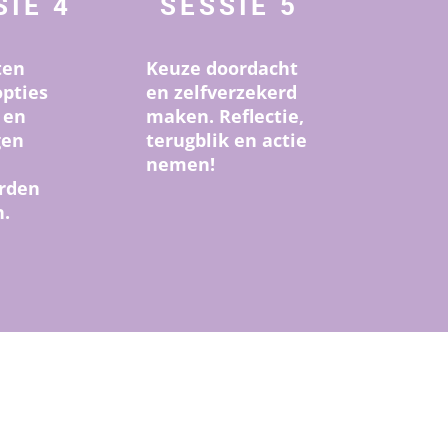
SIE 4
SESSIE 5
ten
Keuze doordacht
opties
en zelfverzekerd
 en
maken. Reflectie,
gen
terugblik en actie
nemen!
rden
.