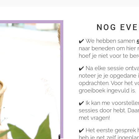
NOG EVE
✔️ We hebben samen
5
naar beneden om hier m
hoef je niet voor te be
✔️ Na elke sessie ontv
noteer je je opgedane 
opdrachten. Voor het v
groeiboek ingevuld is.
✔️ Ik kan me voorstell
sessies door hebt. Da
met vragen!
✔️ Het eerste gesprek
heb je net zelf ingepl