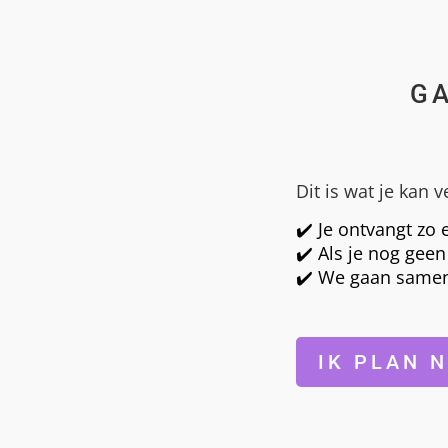
GA
Dit is wat je kan 
✔️ Je ontvangt zo 
✔️ Als je nog gee
✔️ We gaan samen 
IK PLAN 