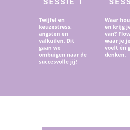
SESSIE 1
SESS
Twijfel en
Waar hou
keuzestress,
en krijg 
angsten en
van? Flow
valkuilen. Dit
waar je j
gaan we
voelt én 
ombuigen naar de
denken.
succesvolle jij!