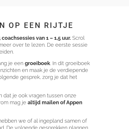
N OP EEN RIJTJE
 coachsessies van 1 – 1,5 uur.
Scrol
eer over te lezen. De eerste sessie
reiden.
ang je een
groeiboek
. In dit groeiboek
inzichten en maak je de verdiepende
olgende gesprek, zorg je dat het
en dat je ook vragen tussen onze
arom mag je
altijd mailen of Appen
 hebben we of al ingepland samen of
and. De volgende gesprekken plannen