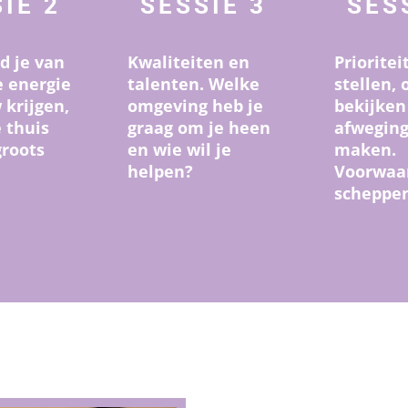
IE 2
SESSIE 3
SES
d je van
Kwaliteiten en
Prioritei
je energie
talenten. Welke
stellen, 
 krijgen,
omgeving heb je
bekijken
e thuis
graag om je heen
afwegin
groots
en wie wil je
maken.
helpen?
Voorwaa
scheppen