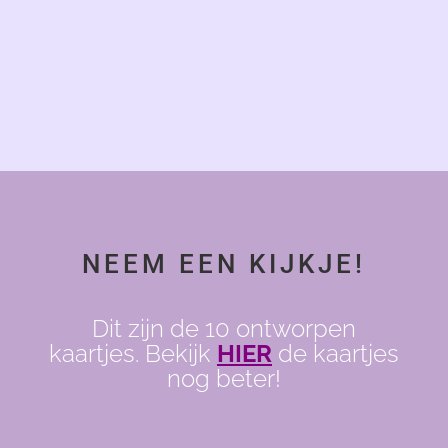
“Moed betekent
angst voelen en
toch je hart
volgen.”
NEEM EEN KIJKJE!
Dit zijn de 10 ontworpen
kaartjes. Bekijk
HIER
de kaartjes
nog beter!