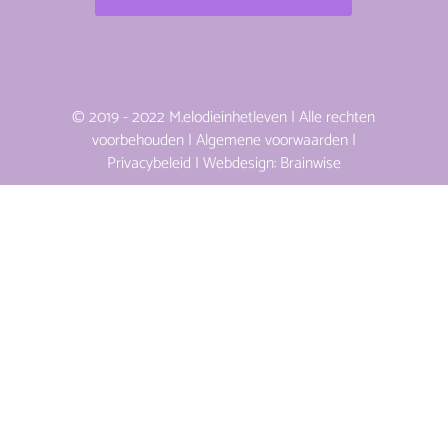
© 2019 - 2022 M.elodieinhetleven | Alle rechten
voorbehouden |
Algemene voorwaarden
|
Privacybeleid
| Webdesign:
Brainwise
Ontworpen door
Elegant Themes
| Ondersteund
door
WordPress