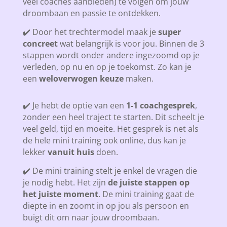
veel coaches aanbieden) te volgen om jouw
droombaan en passie te ontdekken.
✔️ Door het trechtermodel maak je
super
concreet
wat belangrijk is voor jou. Binnen de 3
stappen wordt onder andere ingezoomd op je
verleden, op nu en op je toekomst. Zo kan je
een
weloverwogen keuze
maken.
✔️ Je hebt de optie van een
1-1 coachgesprek
,
zonder een heel traject te starten. Dit scheelt je
veel geld, tijd en moeite. Het gesprek is net als
de hele mini training ook online, dus kan je
lekker
vanuit huis
doen.
✔️ De mini training stelt je enkel de vragen die
je nodig hebt. Het zijn
de juiste stappen op
het juiste moment
. De mini training gaat de
diepte in en zoomt in op jou als persoon en
buigt dit om naar jouw droombaan.