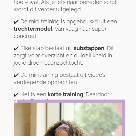
hoe – wat. Als je iets naar beneden scrolt
wordt dit verder uitgelegd.
✔️ De mini training is opgebouwd uit een
trechtermodel
. Van vaag naar super
concreet.
✔️ Elke stap bestaat uit
substappen
. Dit
zorgt voor overzicht en duidelijkheid in
jouw droombaanzoektocht.
✔️ De minitraining bestaat uit video’s +
verdiepende opdrachten.
✔️ Het is een
korte training
. Daardoor
snel, effectief en het zet je meteen in
actie