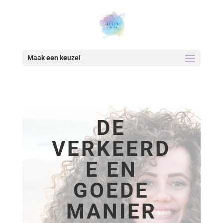
Maak een keuze!
DE
VERKEERD
E EN
GOEDE
MANIER