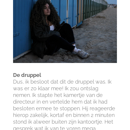
De druppel
Dus, ik besloot dat dit de druppel was. Ik
was er zo klaar mee! Ik zou ontslag
nemen. Ik stapte het kamertje van de
directeur in en vertelde hem dat ik had
besloten ermee te stoppen. Hij reageerde
hierop zakelijk, kortaf en binnen 2 minuten
stond ik alweer buiten zijn kantoortje. Het
gesprek wat ik van te voren mega