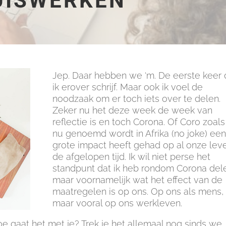
UISWERKEN
Jep. Daar hebben we ‘m. De eerste keer 
ik erover schrijf. Maar ook ik voel de
noodzaak om er toch iets over te delen.
Zeker nu het deze week de week van
reflectie is en toch Corona. Of Coro zoals
nu genoemd wordt in Afrika (no joke) een
grote impact heeft gehad op al onze lev
de afgelopen tijd. Ik wil niet perse het
standpunt dat ik heb rondom Corona del
maar voornamelijk wat het effect van de
maatregelen is op ons. Op ons als mens,
maar vooral op ons werkleven.
oe gaat het met je? Trek je het allemaal nog sinds we