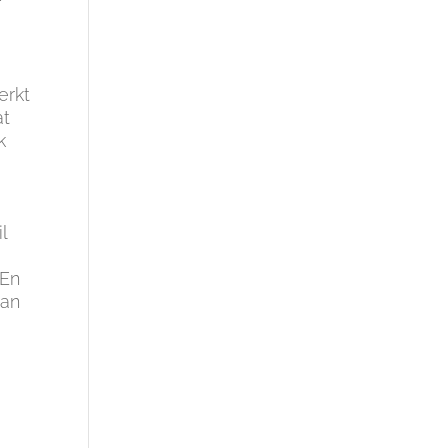
erkt
at
k
l
 En
dan