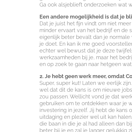
Ga ook alsjeblieft onderzoeken wat wé
Een andere mogelijkheid is dat je bl
Dat je juist het fijn vindt om niet me
minder ervaart van het bedrijf en de s
eigenlijk beter bevalt dan je normale
je doet. En kan ik me goed voorstelle
echter wel bewust dat je deze twijfel
werkzaamheden bij je, maar het bedrij
en op zoek te gaan naar hetgeen wat w
2. Je hebt geen werk meer, omdat Co
Super, super kut! Laten we eerlijk zi
wel dat dit de kans is om nieuwe jobs
zou passen. Wellicht vond je dat werk
gebruiken om te ontdekken waar je we
investering in jezelf. Jij hebt de kan
uitdaging en plezier wel uit kan hale
die baan in die je al had alleen dan bi
beter bij je en zal je langer gelukkig