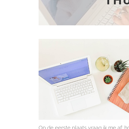
TH
Op de eerste plaats vraag ik me af: h