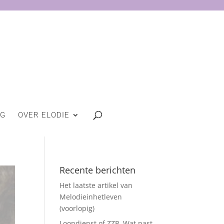
OG
OVER ELODIE
Recente berichten
Het laatste artikel van
Melodieinhetleven
(voorlopig)
Loondienst of ZZP. Wat past