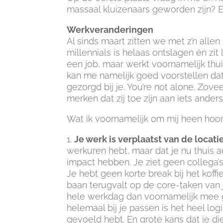
massaal kluizenaars geworden zijn? E
Werkveranderingen
Al sinds maart zitten we met z’n allen
millennials is helaas ontslagen én zit
een job, maar werkt voornamelijk thui
kan me namelijk goed voorstellen da
gezorgd bij je. You’re not alone. Zov
merken dat zij toe zijn aan iets anders
Wat ik voornamelijk om mij heen hoor 
1.
Je werk is verplaatst van de locati
werkuren hebt, maar dat je nu thuis ac
impact hebben. Je ziet geen collega’
Je hebt geen korte break bij het koff
baan terugvalt op de core-taken van 
hele werkdag dan voornamelijk mee g
helemaal bij je passen is het heel logi
gevoeld hebt. En grote kans dat je die