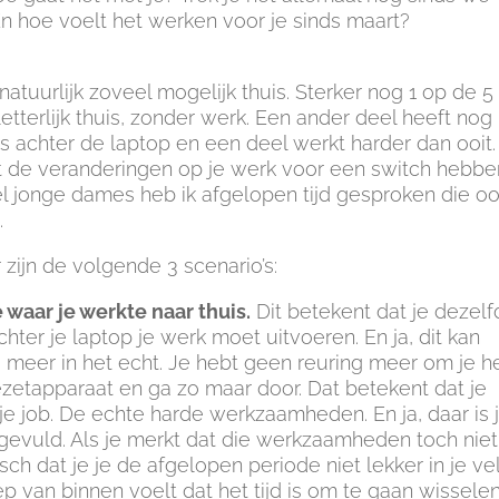
n hoe voelt het werken voor je sinds maart?
 natuurlijk zoveel mogelijk thuis. Sterker nog 1 op de 5
 letterlijk thuis, zonder werk. Een ander deel heeft nog
s achter de laptop en een deel werkt harder dan ooit. 
t de veranderingen op je werk voor een switch hebbe
eel jonge dames heb ik afgelopen tijd gesproken die o
.
zijn de volgende 3 scenario’s:
e waar je werkte naar thuis.
Dit betekent dat je dezel
hter je laptop je werk moet uitvoeren. En ja, dit kan
s meer in het echt. Je hebt geen reuring meer om je h
iezetapparaat en ga zo maar door. Dat betekent dat je
je job. De echte harde werkzaamheden. En ja, daar is 
evuld. Als je merkt dat die werkzaamheden toch niet
sch dat je je de afgelopen periode niet lekker in je ve
p van binnen voelt dat het tijd is om te gaan wisselen