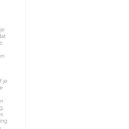
 je
dat
je
en
f je
je
en
g,
os
ting
n