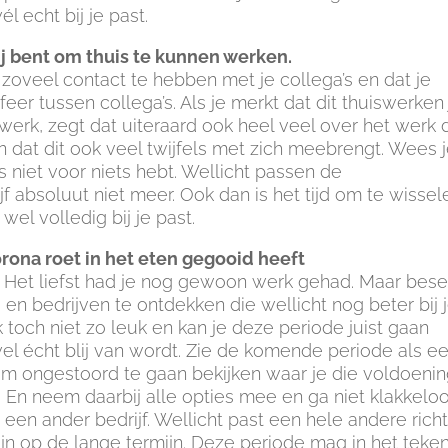
l echt bij je past.
ij bent om thuis te kunnen werken.
er zoveel contact te hebben met je collega’s en dat je
feer tussen collega’s. Als je merkt dat dit thuiswerken
 werk, zegt dat uiteraard ook heel veel over het werk 
n dat dit ook veel twijfels met zich meebrengt. Wees 
s niet voor niets hebt. Wellicht passen de
f absoluut niet meer. Ook dan is het tijd om te wissel
el volledig bij je past.
rona roet in het eten gegooid heeft
jn. Het liefst had je nog gewoon werk gehad. Maar bese
 en bedrijven te ontdekken die wellicht nog beter bij 
 toch niet zo leuk en kan je deze periode juist gaan
l écht blij van wordt. Zie de komende periode als e
s om ongestoord te gaan bekijken waar je die voldoenin
n. En neem daarbij alle opties mee en ga niet klakkelo
j een ander bedrijf. Wellicht past een hele andere rich
 zijn op de lange termijn. Deze periode mag in het teke