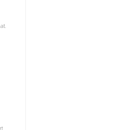
at.
rt