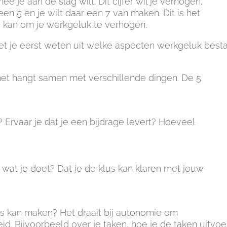
ee je aan de slag wilt. Dit cijfer wil je verhogen.
een 5 en je wilt daar een 7 van maken. Dit is het
g kan om je werkgeluk te verhogen.
et je eerst weten uit welke aspecten werkgeluk besta
et hangt samen met verschillende dingen. De 5
k? Ervaar je dat je een bijdrage levert? Hoeveel
 wat je doet? Dat je de klus kan klaren met jouw
uzes kan maken? Het draait bij autonomie om
id. Bijvoorbeeld over je taken, hoe je de taken uitvoe