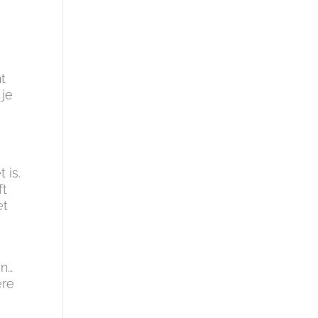
ht
 je
 is.
ft
et
jn…
ere