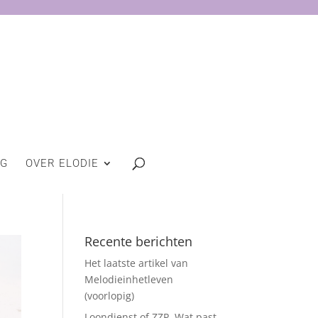
OG
OVER ELODIE
Recente berichten
Het laatste artikel van
Melodieinhetleven
(voorlopig)
Loondienst of ZZP. Wat past