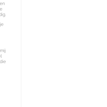
 en
je
ig.
je
mij
l
die