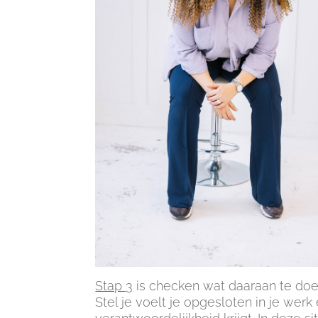
Stap 3
is checken wat daaraan te doen
Stel je voelt je opgesloten in je werk