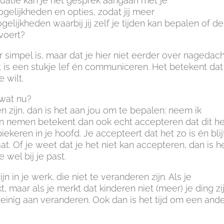
ituatie kan je het gesprek aangaan met je
gelijkheden en opties, zodat jij meer
gelijkheden waarbij jij zelf je tijden kan bepalen of de
voert?
r simpel is, maar dat je hier niet eerder over nagedac
t is een stukje lef én communiceren. Het betekent dat
e wilt.
 wat nu?
n zijn, dan is het aan jou om te bepalen: neem ik
nemen betekent dan ook echt accepteren dat dit het
ekeren in je hoofd. Je accepteert dat het zo is én blij
t. Of je weet dat je het niet kan accepteren, dan is h
 wel bij je past.
 in je werk, die niet te veranderen zijn. Als je
 maar als je merkt dat kinderen niet (meer) je ding zi
weinig aan veranderen. Ook dan is het tijd om een and