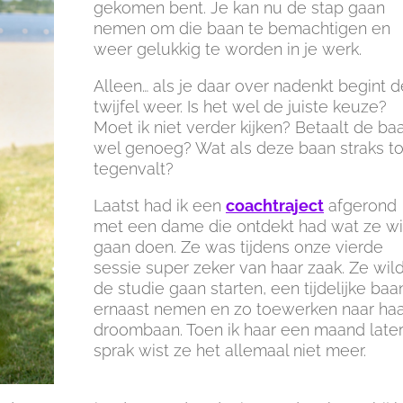
gekomen bent. Je kan nu de stap gaan
nemen om die baan te bemachtigen en
weer gelukkig te worden in je werk.
Alleen… als je daar over nadenkt begint d
twijfel weer. Is het wel de juiste keuze?
Moet ik niet verder kijken? Betaalt de ba
wel genoeg? Wat als deze baan straks t
tegenvalt?
Laatst had ik een
coachtraject
afgerond
met een dame die ontdekt had wat ze wi
gaan doen. Ze was tijdens onze vierde
sessie super zeker van haar zaak. Ze wil
de studie gaan starten, een tijdelijke baa
ernaast nemen en zo toewerken naar haa
droombaan. Toen ik haar een maand late
sprak wist ze het allemaal niet meer.