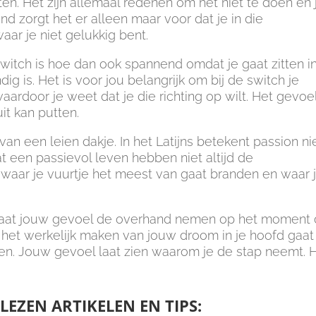
ten. Het zijn allemaal redenen om het niet te doen en 
nd zorgt het er alleen maar voor dat je in die
aar je niet gelukkig bent.
witch is hoe dan ook spannend omdat je gaat zitten in
ig is. Het is voor jou belangrijk om bij de switch je
aardoor je weet dat je die richting op wilt. Het gevoe
t kan putten.
an een leien dakje. In het Latijns betekent passion ni
at een passievol leven hebben niet altijd de
e waar je vuurtje het meest van gaat branden en waar 
: laat jouw gevoel de overhand nemen op het moment 
ij het werkelijk maken van jouw droom in je hoofd gaat
 zien. Jouw gevoel laat zien waarom je de stap neemt. 
LEZEN ARTIKELEN EN TIPS: