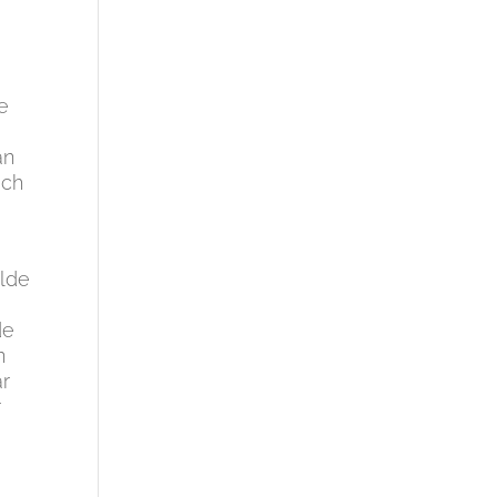
e
an
och
lde
de
n
r
r