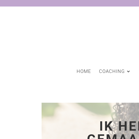
HOME
COACHING
IK H