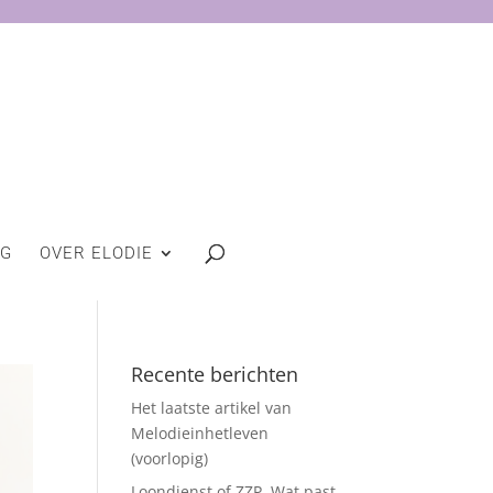
OG
OVER ELODIE
Recente berichten
Het laatste artikel van
Melodieinhetleven
(voorlopig)
Loondienst of ZZP. Wat past