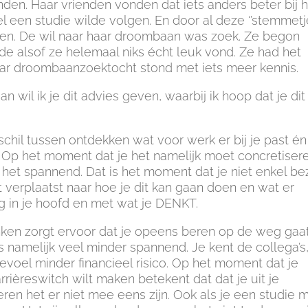
vinden. Haar vrienden vonden dat iets anders beter bij 
l een studie wilde volgen. En door al deze ‘’stemmetje
en. De wil naar haar droombaan was zoek. Ze begon
de alsof ze helemaal niks écht leuk vond. Ze had het
aar droombaanzoektocht stond met iets meer kennis.
n wil ik je dit advies geven, waarbij ik hoop dat je dit
schil tussen ontdekken wat voor werk er bij je past én
 Op het moment dat je het namelijk moet concretiser
et spannend. Dat is het moment dat je niet enkel be
 verplaatst naar hoe je dit kan gaan doen en wat er
g in je hoofd en met wat je DENKT.
nken zorgt ervoor dat je opeens beren op de weg gaa
 is namelijk veel minder spannend. Je kent de collega’s
voel minder financieel risico. Op het moment dat je
rièreswitch wilt maken betekent dat dat je uit je
en het er niet mee eens zijn. Ook als je een studie 