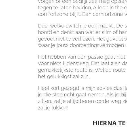
volgen of een bedrijf zelf mag opstar
tegen te laten houden. Alleen in the e
comfortzone blijft. Een comfortzone w
Dus, welke switch je ook maakt… De s
hoofd en denkt aan wat er slim of hand
gevoel niet te verliezen. Het gevoel w
waar je jouw doorzettingsvermogen ui
Het hebben van een passie gaat niet v
voor niets lijdensweg. Dat laat zien d
gemakkelijkste route is. Wel de rout
het gelukkigst zal zijn.
Heel kort gezegd is mijn advies dus
je die stap echt gaat nemen. Als je b
zitten, zal je altijd beren op de weg
zal je lukken!
HIERNA TE 