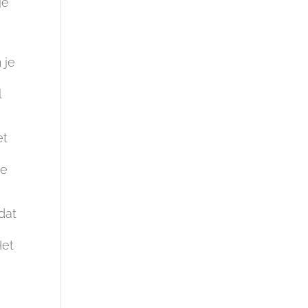
je
 je
l
et
je
dat
Het