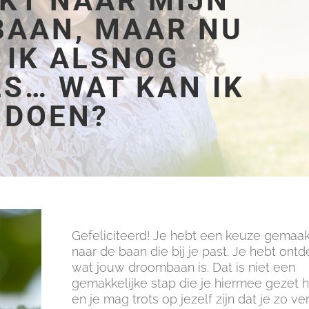
KT NAAR MIJN
AAN, MAAR NU
 IK ALSNOG
LS… WAT KAN IK
DOEN?
Gefeliciteerd! Je hebt een keuze gemaak
naar de baan die bij je past. Je hebt ontd
wat jouw droombaan is. Dat is niet een
gemakkelijke stap die je hiermee gezet 
en je mag trots op jezelf zijn dat je zo ve