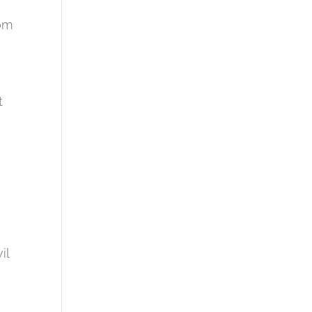
 om
t
il
.