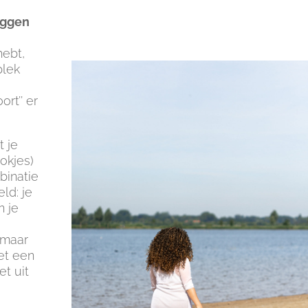
eggen
hebt,
plek
ort’’ er
t je
okjes)
binatie
ld: je
n je
 maar
et een
t uit