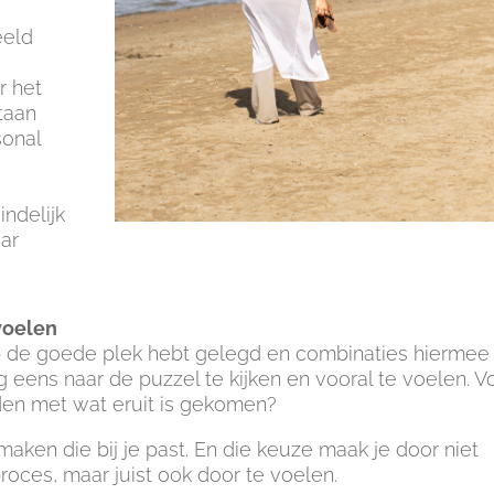
eeld
r het
staan
sonal
indelijk
aar
voelen
 op de goede plek hebt gelegd en combinaties hiermee
 eens naar de puzzel te kijken en vooral te voelen. V
den met wat eruit is gekomen?
e maken die bij je past. En die keuze maak je door niet
 proces, maar juist ook door te voelen.