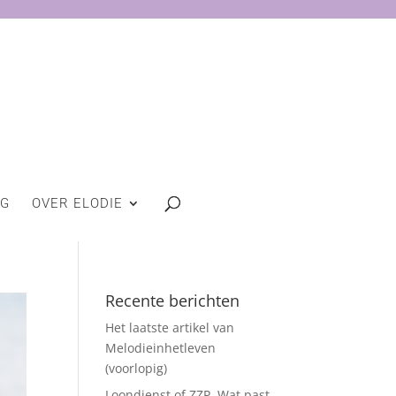
OG
OVER ELODIE
Recente berichten
Het laatste artikel van
Melodieinhetleven
(voorlopig)
Loondienst of ZZP. Wat past