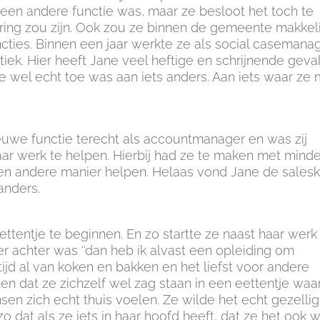
t een andere functie was, maar ze besloot het toch te
ring zou zijn. Ook zou ze binnen de gemeente makkeli
ties. Binnen een jaar werkte ze als social casemana
iek. Hier heeft Jane veel heftige en schrijnende geva
e wel echt toe was aan iets anders. Aan iets waar ze
uwe functie terecht als accountmanager en was zij
aar werk te helpen. Hierbij had ze te maken met minde
en andere manier helpen. Helaas vond Jane de salesk
anders.
tentje te beginnen. En zo startte ze naast haar werk
er achter was ‘’dan heb ik alvast een opleiding om
ltijd al van koken en bakken en het liefst voor andere
ten dat ze zichzelf wel zag staan in een eettentje waa
en zich echt thuis voelen. Ze wilde het echt gezellig
o dat als ze iets in haar hoofd heeft, dat ze het ook w