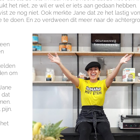
ukt het niet, ze wil er wel er iets aan gedaan hebben.
ist ze nog niet. Ook merkte Jane dat ze het lastig vo
e te doen. En zo verdween dit meer naar de achtergro
 een
en
kelden
eden om
 Jane
 dat
men.
pijn.
 het