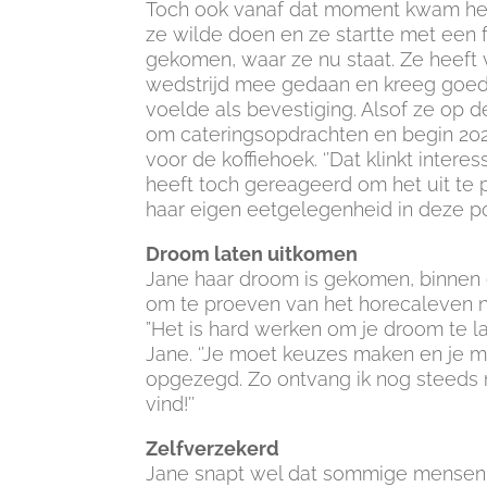
Toch ook vanaf dat moment kwam het 
ze wilde doen en ze startte met een 
gekomen, waar ze nu staat. Ze heef
wedstrijd mee gedaan en kreeg goed
voelde als bevestiging. Alsof ze o
om cateringsopdrachten en begin 2
voor de koffiehoek. ‘’Dat klinkt intere
heeft toch gereageerd om het uit te p
haar eigen eetgelegenheid in deze p
Droom laten uitkomen
Jane haar droom is gekomen, binnen e
om te proeven van het horecaleven n
”Het is hard werken om je droom te l
Jane. ‘’Je moet keuzes maken en je m
opgezegd. Zo ontvang ik nog steeds n
vind!’’
Zelfverzekerd
Jane snapt wel dat sommige mensen n