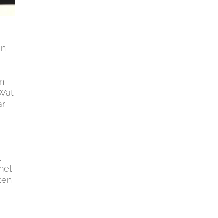
in
en
 Wat
ar
t
 met
ten