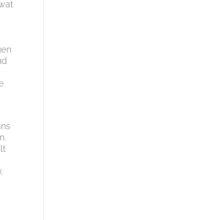
 wat
gen
nd
e
ans
n.
lt
k