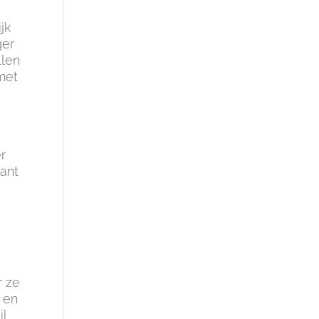
jk
ger
llen
 met
r
ant
r ze
 en
il