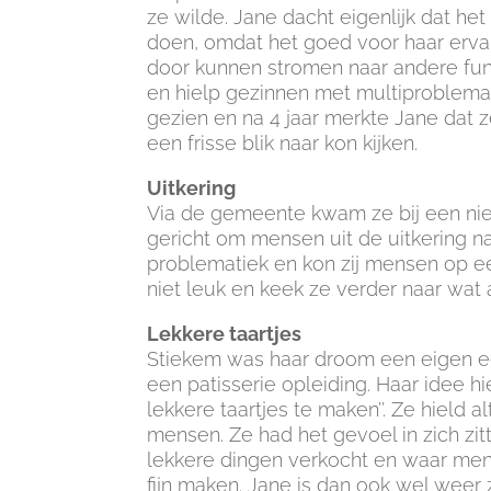
ze wilde. Jane dacht eigenlijk dat he
doen, omdat het goed voor haar erva
door kunnen stromen naar andere func
en hielp gezinnen met multiproblemat
gezien en na 4 jaar merkte Jane dat z
een frisse blik naar kon kijken.
Uitkering
Via de gemeente kwam ze bij een nie
gericht om mensen uit de uitkering n
problematiek en kon zij mensen op e
niet leuk en keek ze verder naar wat 
Lekkere taartjes
Stiekem was haar droom een eigen eet
een patisserie opleiding. Haar idee hi
lekkere taartjes te maken’’. Ze hield a
mensen. Ze had het gevoel in zich zit
lekkere dingen verkocht en waar mens
fijn maken. Jane is dan ook wel weer z