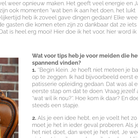
 wel weer opnieuw maken. Het geeft veel energie en 
 zijn ook momenten ‘’wat ben ik aan het doen, het lukt
gelijkertijd heb ik zoveel gave dingen gedaan! Elke wee
 de gasten die komen eten zijn zo dankbaar dat ze iets
 is heel erg mooi! Hier doe ik het voor, hier word ik b
Wat voor tips heb je voor meiden die he
spannend vinden?
1.
‘’Begin klein. Je hoeft niet meteen je b
op te zeggen. Ik had bijvoorbeeld eerst 
patisserie opleiding gedaan. Dat was al 
eerste stap om dat te doen. Vraag jezelf 
‘’wat wil ik nou?’’. Hoe kom ik daar? En do
steeds een stapje.
2.
Als je een idee hebt, en je voelt het zo
moet je het in ieder geval proberen. Als j
het niet doet, dan weet je het niet. Je we