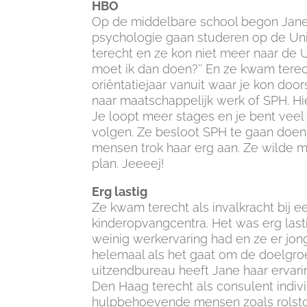
HBO
Op de middelbare school begon Jane 
psychologie gaan studeren op de Uni
terecht en ze kon niet meer naar de Un
moet ik dan doen?’’ En ze kwam terec
oriëntatiejaar vanuit waar je kon doo
naar maatschappelijk werk of SPH. Hi
Je loopt meer stages en je bent vee
volgen. Ze besloot SPH te gaan doen
mensen trok haar erg aan. Ze wilde 
plan. Jeeeej!
Erg lastig
Ze kwam terecht als invalkracht bij 
kinderopvangcentra. Het was erg last
weinig werkervaring had en ze er jong
helemaal als het gaat om de doelgroe
uitzendbureau heeft Jane haar ervar
Den Haag terecht als consulent indivi
hulpbehoevende mensen zoals rolstoe