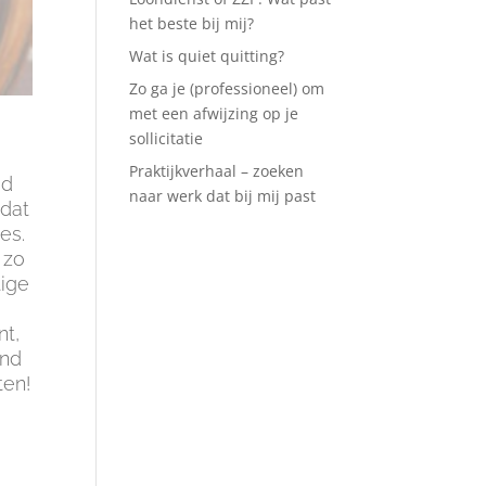
het beste bij mij?
Wat is quiet quitting?
Zo ga je (professioneel) om
met een afwijzing op je
sollicitatie
Praktijkverhaal – zoeken
ad
naar werk dat bij mij past
 dat
es.
 zo
tige
nt,
ond
ten!