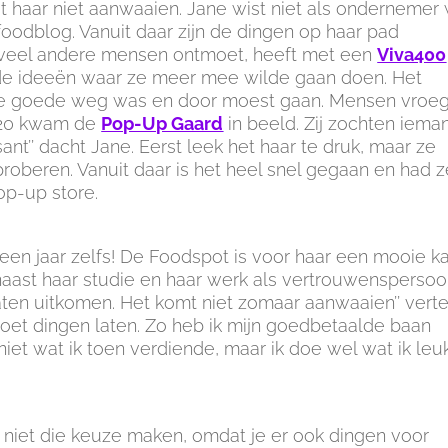
haar niet aanwaaien. Jane wist niet als ondernemer
foodblog. Vanuit daar zijn de dingen op haar pad
t veel andere mensen ontmoet, heeft met een
Viva400
e ideeën waar ze meer mee wilde gaan doen. Het
p de goede weg was en door moest gaan. Mensen vroe
020 kwam de
Pop-Up Gaard
in beeld. Zij zochten iema
ssant’’ dacht Jane. Eerst leek het haar te druk, maar ze
roberen. Vanuit daar is het heel snel gegaan en had z
op-up store.
en jaar zelfs! De Foodspot is voor haar een mooie k
aast haar studie en haar werk als vertrouwenspersoo
aten uitkomen. Het komt niet zomaar aanwaaien’’ verte
oet dingen laten. Zo heb ik mijn goedbetaalde baan
iet wat ik toen verdiende, maar ik doe wel wat ik leu
iet die keuze maken, omdat je er ook dingen voor