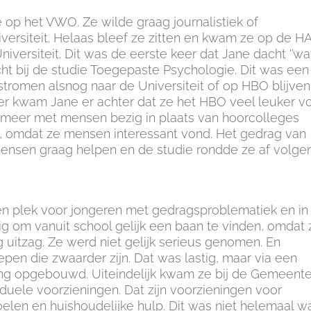
op het VWO. Ze wilde graag journalistiek of
versiteit. Helaas bleef ze zitten en kwam ze op de 
iversiteit. Dit was de eerste keer dat Jane dacht ‘’wa
ht bij de studie Toegepaste Psychologie. Dit was een
rstromen alsnog naar de Universiteit of op HBO blijve
er kwam Jane er achter dat ze het HBO veel leuker v
l meer met mensen bezig in plaats van hoorcolleges
, omdat ze mensen interessant vond. Het gedrag van
mensen graag helpen en de studie rondde ze af volge
een plek voor jongeren met gedragsproblematiek en in
ig om vanuit school gelijk een baan te vinden, omdat 
 uitzag. Ze werd niet gelijk serieus genomen. En
pen die zwaarder zijn. Dat was lastig, maar via een
ing opgebouwd. Uiteindelijk kwam ze bij de Gemeent
duele voorzieningen. Dat zijn voorzieningen voor
len en huishoudelijke hulp. Dit was niet helemaal w