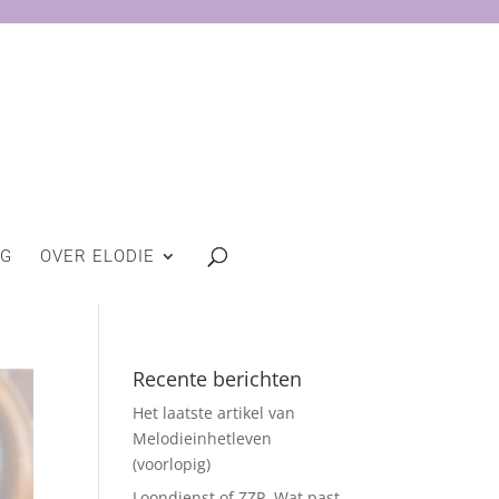
OG
OVER ELODIE
Recente berichten
Het laatste artikel van
Melodieinhetleven
(voorlopig)
Loondienst of ZZP. Wat past