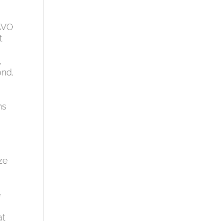
HAVO
t
n,
ond.
ns
ze
e
at