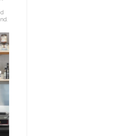
nd
nd.