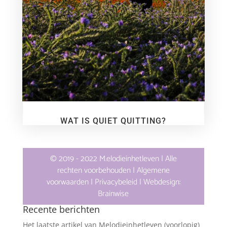
WAT IS QUIET QUITTING?
© 2019 - 2022 M.elodieinhetleven | Alle
rechten voorbehouden |
Algemene
voorwaarden
|
Privacybeleid
| Webdesign:
Brainwise
Recente berichten
Het laatste artikel van Melodieinhetleven (voorlopig)