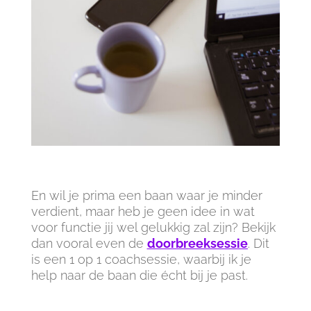
En wil je prima een baan waar je minder
verdient, maar heb je geen idee in wat
voor functie jij wel gelukkig zal zijn? Bekijk
dan vooral even de
doorbreeksessie
. Dit
is een 1 op 1 coachsessie, waarbij ik je
help naar de baan die écht bij je past.