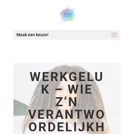
Maak een keuze!
WERKGELU
K – WIE
Z’N
VERANTWO
ORDELIJKH