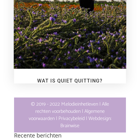
WAT IS QUIET QUITTING?
© 2019 - 2022 M.elodieinhetleven | Alle
rechten voorbehouden |
Algemene
voorwaarden
|
Privacybeleid
| Webdesign:
Brainwise
Recente berichten