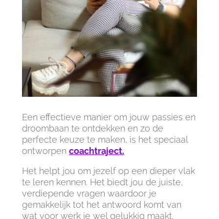
Een effectieve manier om jouw passies en
droombaan te ontdekken en zo de
perfecte keuze te maken, is het speciaal
ontworpen
coachtraject.
Het helpt jou om jezelf op een dieper vlak
te leren kennen. Het biedt jou de juiste,
verdiepende vragen waardoor je
gemakkelijk tot het antwoord komt van
wat voor werk je wel gelukkig maakt.