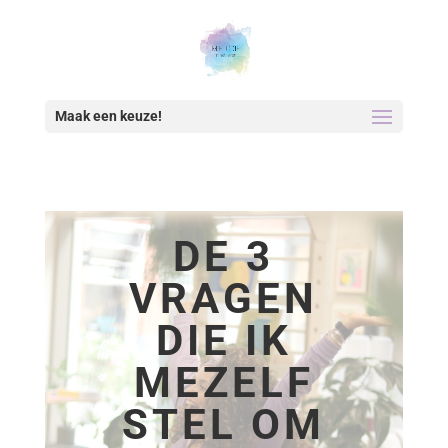
Maak een keuze!
DE 3
VRAGEN
DIE IK
MEZELF
STEL OM