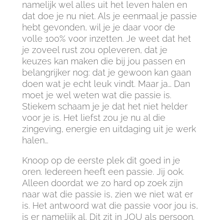
namelijk wel alles uit het leven halen en
dat doe je nu niet. Als je eenmaal je passie
hebt gevonden, wil je je daar voor de
volle 100% voor inzetten. Je weet dat het
je zoveel rust zou opleveren, dat je
keuzes kan maken die bij jou passen en
belangrijker nog: dat je gewoon kan gaan
doen wat je echt leuk vindt. Maar ja… Dan
moet je wel weten wat die passie is.
Stiekem schaam je je dat het niet helder
voor je is. Het liefst zou je nu al die
zingeving, energie en uitdaging uit je werk
halen…
Knoop op de eerste plek dit goed in je
oren. Iedereen heeft een passie. Jij ook.
Alleen doordat we zo hard op zoek zijn
naar wat die passie is, zien we niet wat er
is. Het antwoord wat die passie voor jou is,
is er namelijk al. Dit zit in JOU als persoon.