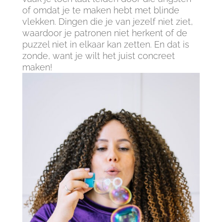
of omdat je te maken hebt met blinde
vlekken. Dingen die je van jezelf niet ziet,
waardoor je patronen niet herkent of de
puzzel niet in elkaar kan zetten. En dat is
zonde, want je wilt het juist concreet
maken!