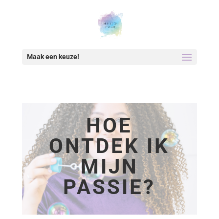
Maak een keuze!
HOE
ONTDEK IK
MIJN
PASSIE?