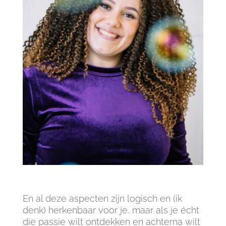
En al deze aspecten zijn logisch en (ik
denk) herkenbaar voor je, maar als je écht
die passie wilt ontdekken en achterna wilt