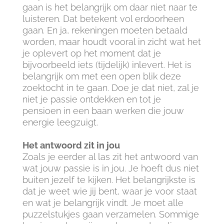
gaan is het belangrijk om daar niet naar te
luisteren. Dat betekent vol erdoorheen
gaan. En ja, rekeningen moeten betaald
worden, maar houdt vooral in zicht wat het
je oplevert op het moment dat je
bijvoorbeeld iets (tijdelijk) inlevert. Het is
belangrijk om met een open blik deze
zoektocht in te gaan. Doe je dat niet, zal je
niet je passie ontdekken en tot je
pensioen in een baan werken die jouw
energie leegzuigt.
Het antwoord zit in jou
Zoals je eerder al las zit het antwoord van
wat jouw passie is in jou. Je hoeft dus niet
buiten jezelf te kijken. Het belangrijkste is
dat je weet wie jij bent, waar je voor staat
en wat je belangrijk vindt. Je moet alle
puzzelstukjes gaan verzamelen. Sommige