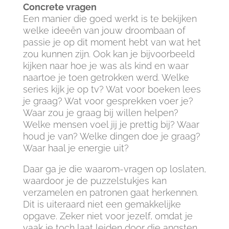
Concrete vragen
Een manier die goed werkt is te bekijken
welke ideeën van jouw droombaan of
passie je op dit moment hebt van wat het
zou kunnen zijn. Ook kan je bijvoorbeeld
kijken naar hoe je was als kind en waar
naartoe je toen getrokken werd. Welke
series kijk je op tv? Wat voor boeken lees
je graag? Wat voor gesprekken voer je?
Waar zou je graag bij willen helpen?
Welke mensen voel jij je prettig bij? Waar
houd je van? Welke dingen doe je graag?
Waar haal je energie uit?
Daar ga je die waarom-vragen op loslaten,
waardoor je de puzzelstukjes kan
verzamelen en patronen gaat herkennen.
Dit is uiteraard niet een gemakkelijke
opgave. Zeker niet voor jezelf, omdat je
vaak je toch laat leiden door die angsten