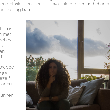
 en ontwikkelen. Een plek waar ik voldoening heb in m
aan de slag ben.
llen is
en met
acties
 of is
aan
lf?
 tweede
e jou
ezelf
aar nu
 kunnen