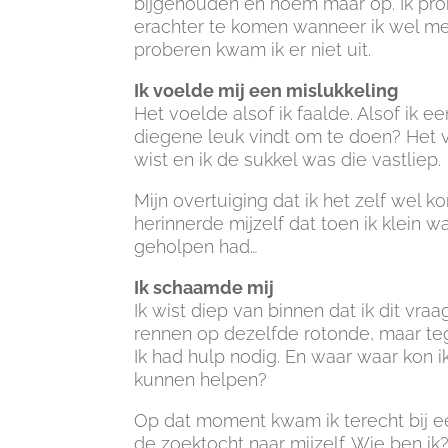
bijgehouden en noem maar op. Ik pro
erachter te komen wanneer ik wel met
proberen kwam ik er niet uit.
Ik voelde mij een mislukkeling
Het voelde alsof ik faalde. Alsof ik 
diegene leuk vindt om te doen? Het v
wist en ik de sukkel was die vastliep.
Mijn overtuiging dat ik het zelf wel ko
herinnerde mijzelf dat toen ik klein w
geholpen had…
Ik schaamde mij
Ik wist diep van binnen dat ik dit vra
rennen op dezelfde rotonde, maar tegel
Ik had hulp nodig. En waar waar kon 
kunnen helpen?
Op dat moment kwam ik terecht bij e
de zoektocht naar mijzelf. Wie ben ik?