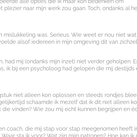
beerde alle opties die ik maar kon bedenken om
 plezier naar mijn werk zou gaan. Toch, ondanks al he
een mislukkeling was. Serieus. Wie weet er nou niet wat
oelde alsof iedereen in mijn omgeving dit van zichzel
n, had mij (ondanks mijn inzet) niet verder geholpen. E
as, ik bij een psycholoog had gelopen die mij destijds
agstuk niet alleen kon oplossen en steeds rondjes blee
ijkertijd schaamde ik mezelf dat ik dit niet alleen ko
ik die vinden? Wie zou mij echt kunnen begrijpen en é
en coach, die mij stap voor stap meegenomen heeft i
 Waar sta ik voor? Wat zijn mijn patronen? Hoe kan ik 