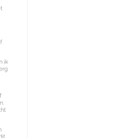
t
f
n ik
 erg
f
n.
cht
n
dit