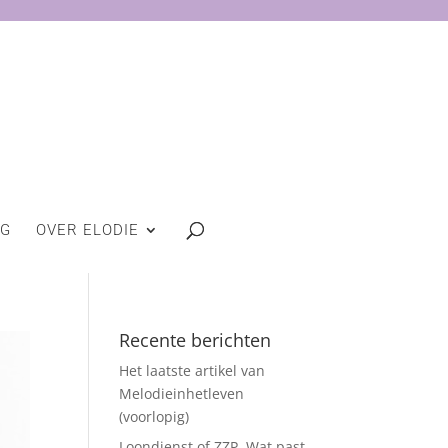
OG
OVER ELODIE
Recente berichten
Het laatste artikel van
Melodieinhetleven
(voorlopig)
Loondienst of ZZP. Wat past