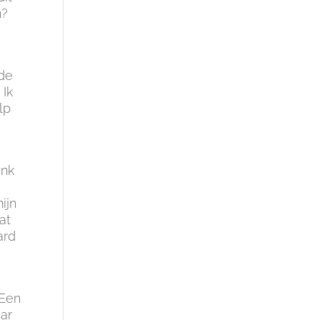
n?
 de
 Ik
lp
ink
ijn
at
ard
 Een
aar