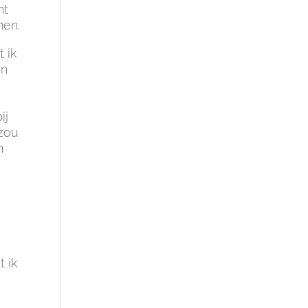
ht
men.
 ik
an
ij
 zou
n
t ik
n