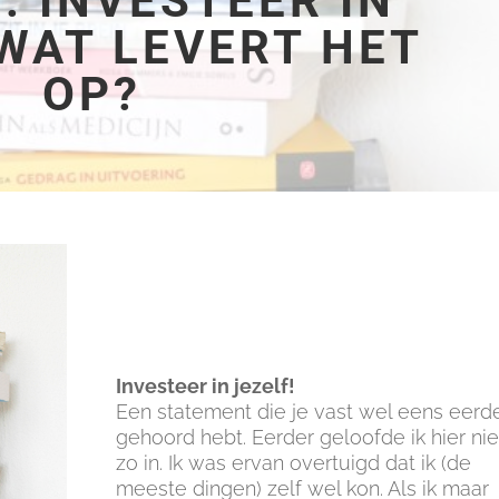
: INVESTEER IN
 WAT LEVERT HET
OP?
Investeer in jezelf!
Een statement die je vast wel eens eerd
gehoord hebt. Eerder geloofde ik hier nie
zo in. Ik was ervan overtuigd dat ik (de
meeste dingen) zelf wel kon. Als ik maar