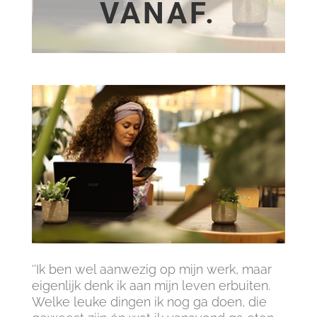
VANAF.
‘’Ik ben wel aanwezig op mijn werk, maar
eigenlijk denk ik aan mijn leven erbuiten.
Welke leuke dingen ik nog ga doen, die