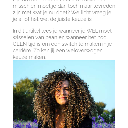
misschien moet je dan toch maar tevreden
zijn met wat je nu doet? Wellicht vraag je
je af of het wel de juiste keuze is.
In dit artikel lees je wanneer je WEL moet
wisselen van baan en wanneer het nog
GEEN tijd is om een switch te maken in je
carrière. Zo kan jij een weloverwogen
keuze maken.