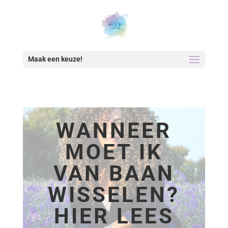
Maak een keuze!
WANNEER
MOET IK
VAN BAAN
WISSELEN?
HIER LEES