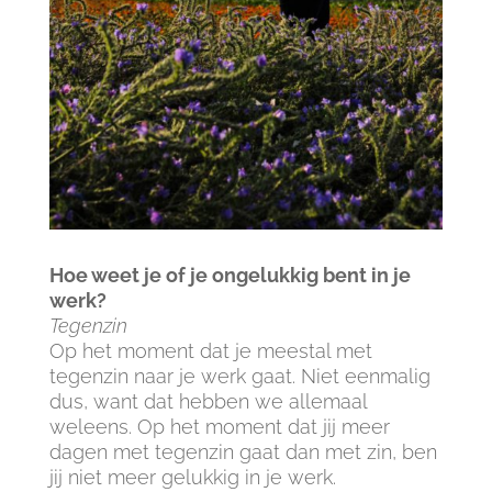
Hoe weet je of je ongelukkig bent in je
werk?
Tegenzin
Op het moment dat je meestal met
tegenzin naar je werk gaat. Niet eenmalig
dus, want dat hebben we allemaal
weleens. Op het moment dat jij meer
dagen met tegenzin gaat dan met zin, ben
jij niet meer gelukkig in je werk.