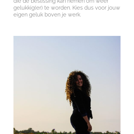
die de beslissing kan nemen om weer
gelukkig(er) te worden. Kies dus voor jouw
eigen geluk boven je werk.