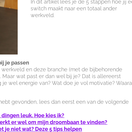
In dit artikel lees je de 5 stappen hoe jij 
switch maakt naar een totaal ander
werkveld.
ij je passen
dit werkveld en deze branche (met de bijbehorende
Maar wat past er dan wel bij je? Dat is allereerst
jg je wel energie van? Wat doe je vol motivatie? Waar
p hebt gevonden, lees dan eerst een van de volgende
 dingen leuk. Hoe kies ik?
werkt er wel om mijn droombaan te vinden?
 je niet wat? Deze 5 tips helpen