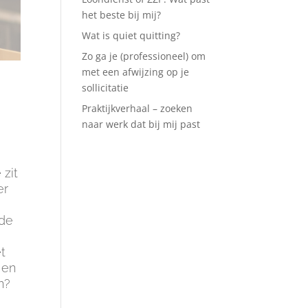
het beste bij mij?
Wat is quiet quitting?
Zo ga je (professioneel) om
met een afwijzing op je
sollicitatie
Praktijkverhaal – zoeken
naar werk dat bij mij past
 zit
er
 de
t
en
n?