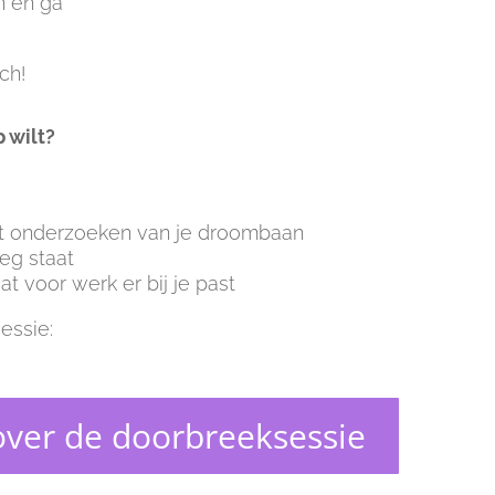
n en ga
ch!
 wilt?
het onderzoeken van je droombaan
eg staat
t voor werk er bij je past
essie:
ver de doorbreeksessie