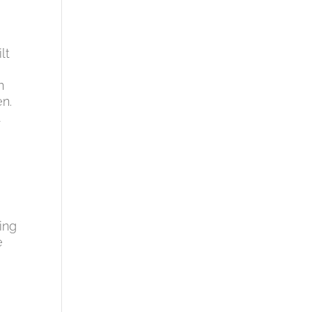
lt
n
en.
t
ing
e