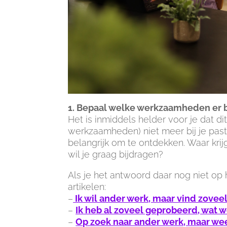
1. Bepaal welke werkzaamheden er b
Het is inmiddels helder voor je dat 
werkzaamheden) niet meer bij je past. 
belangrijk om te ontdekken. Waar kri
wil je graag bijdragen?
Als je het antwoord daar nog niet o
artikelen:
–
Ik wil ander werk, maar vind zoveel
–
Ik heb al zoveel geprobeerd, wat 
–
Op zoek naar ander werk, maar weet