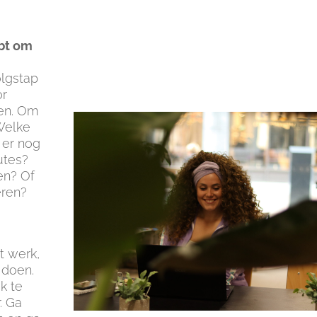
ebt om
olgstap
or
oen. Om
 Welke
 er nog
utes?
en? Of
eren?
t werk,
 doen.
k te
r. Ga