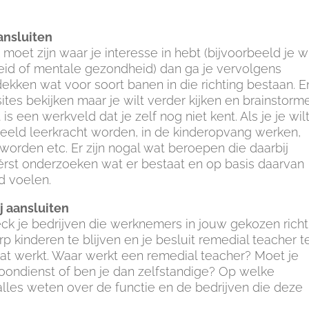
ansluiten
 moet zijn waar je interesse in hebt (bijvoorbeeld je wi
eid of mentale gezondheid) dan ga je vervolgens
ekken wat voor soort banen in die richting bestaan. E
sites bekijken maar je wilt verder kijken en brainstorm
is een werkveld dat je zelf nog niet kent. Als je je wil
rbeeld leerkracht worden, in de kinderopvang werken,
worden etc. Er zijn nogal wat beroepen die daarbij
 éérst onderzoeken wat er bestaat en op basis daarvan
ed voelen.
j aansluiten
heck je bedrijven die werknemers in jouw gekozen richt
p kinderen te blijven en je besluit remedial teacher t
at werkt. Waar werkt een remedial teacher? Moet je
n loondienst of ben je dan zelfstandige? Op welke
alles weten over de functie en de bedrijven die deze