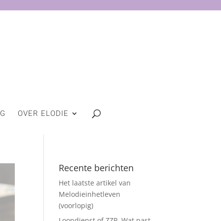
OG
OVER ELODIE
Recente berichten
Het laatste artikel van
Melodieinhetleven
(voorlopig)
Loondienst of ZZP. Wat past