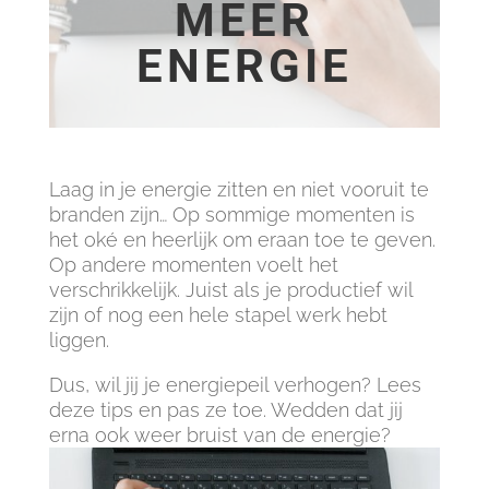
MEER
ENERGIE
Laag in je energie zitten en niet vooruit te
branden zijn… Op sommige momenten is
het oké en heerlijk om eraan toe te geven.
Op andere momenten voelt het
verschrikkelijk. Juist als je productief wil
zijn of nog een hele stapel werk hebt
liggen.
Dus, wil jij je energiepeil verhogen? Lees
deze tips en pas ze toe. Wedden dat jij
erna ook weer bruist van de energie?