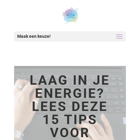
Maak een keuze!
LAAG IN JE
ENERGIE?
LEES DEZE
15 TIPS
VOOR