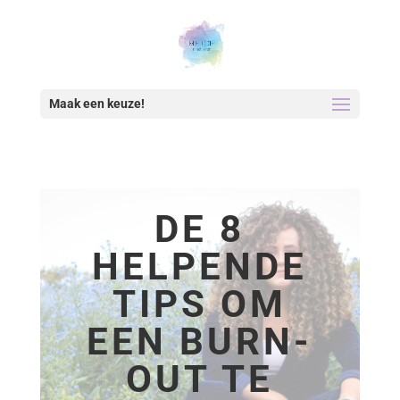
Maak een keuze!
DE 8
HELPENDE
TIPS OM
EEN BURN-
OUT TE