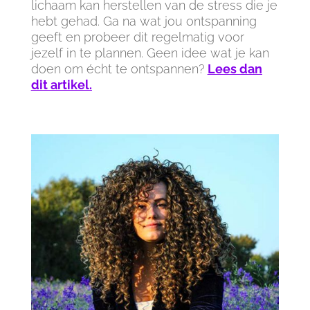
lichaam kan herstellen van de stress die je
hebt gehad. Ga na wat jou ontspanning
geeft en probeer dit regelmatig voor
jezelf in te plannen. Geen idee wat je kan
doen om écht te ontspannen?
Lees dan
dit artikel.